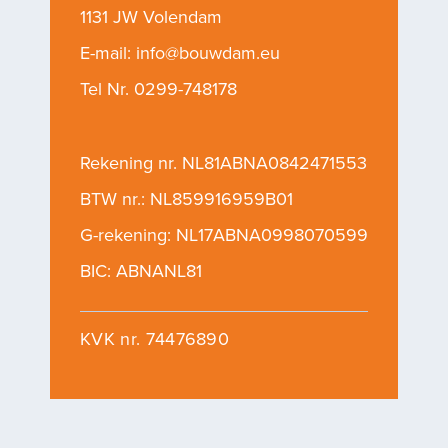
1131 JW Volendam
E-mail:
info@bouwdam.eu
Tel Nr.
0299-748178
Rekening nr. NL81ABNA0842471553
BTW nr.: NL859916959B01
G-rekening: NL17ABNA0998070599
BIC: ABNANL81
KVK nr. 74476890