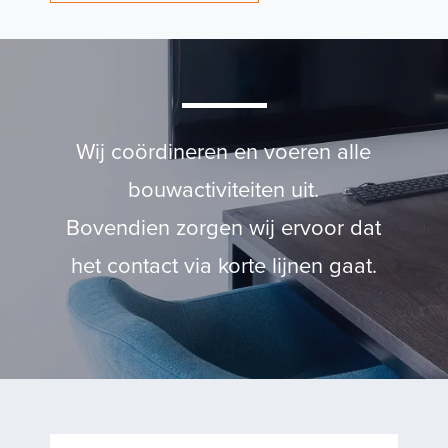
Portfolio
Duurzaamheid
Wij coördineren en voeren alle
bouwactiviteiten uit.
Over ons
Bovendien zorgen wij ervoor dat
het contact via korte lijnen gaat.
Vacatures
Contact