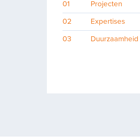
01
Projecten
02
Expertises
01
02
03
Duurzaamheid
Projecten
Exp