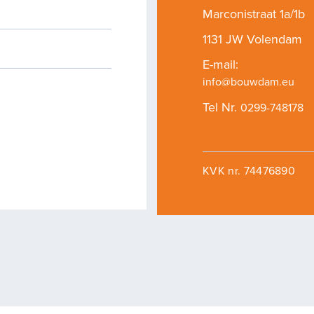
Marconistraat 1a/1b
1131 JW Volendam
03
E-mail:
info@bouwdam.eu
Tel Nr.
0299-748178
ertises
Duurzaam
KVK nr. 74476890