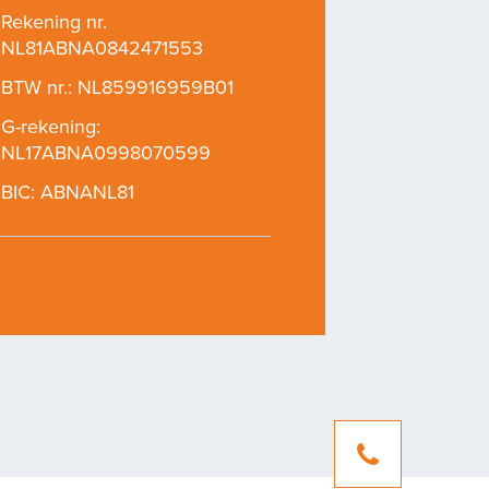
Rekening nr.
NL81ABNA0842471553
04
BTW nr.: NL859916959B01
G-rekening:
NL17ABNA0998070599
BIC: ABNANL81
heid
Over Ons