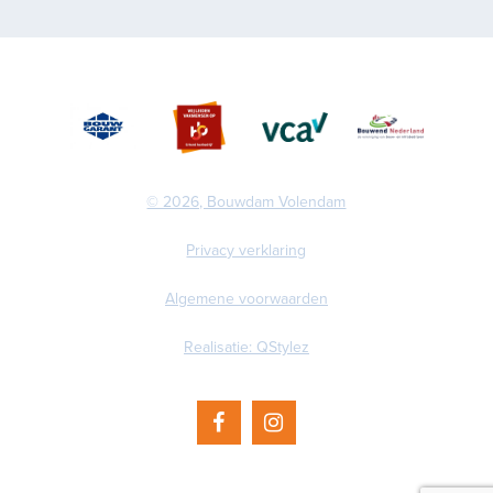
© 2026, Bouwdam Volendam
Privacy verklaring
Algemene voorwaarden
Realisatie: QStylez