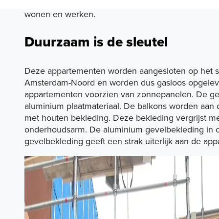
van een industrieel bedrijventerrein in een circulai
wonen en werken.
Duurzaam is de sleutel
Deze appartementen worden aangesloten op het s
Projecten
Amsterdam-Noord en worden dus gasloos opgeleve
appartementen voorzien van zonnepanelen. De gev
aluminium plaatmateriaal. De balkons worden aan 
met houten bekleding. Deze bekleding vergrijst me
Expertises
onderhoudsarm. De aluminium gevelbekleding in 
gevelbekleding geeft een strak uiterlijk aan de ap
Portfolio
Duurzaamheid