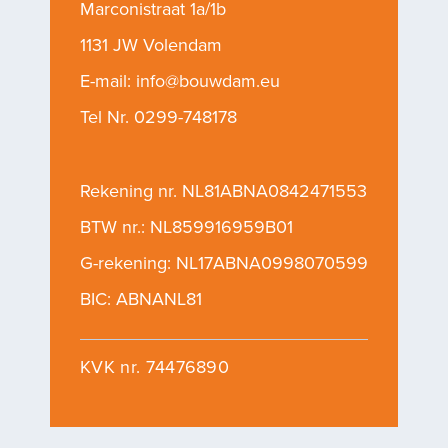
Marconistraat 1a/1b
1131 JW Volendam
E-mail:
info@bouwdam.eu
Tel Nr.
0299-748178
Rekening nr. NL81ABNA0842471553
BTW nr.: NL859916959B01
G-rekening: NL17ABNA0998070599
BIC: ABNANL81
KVK nr. 74476890