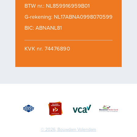
BTW nr.: NL859916959B01
G-rekening: NL17ABNA0998070599
BIC: ABNANL81
KVK nr. 74476890
© 2026, Bouwdam Volendam