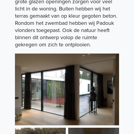
grote glazen openingen zorgen voor veel
licht in de woning. Buiten hebben wij het
terras gemaakt van op kleur gegoten beton.
Expertises
Rondom het zwembad hebben wij Padouk
vlonders toegepast. Ook de natuur heeft
binnen dit ontwerp volop de ruimte
Portfolio
gekregen om zich te ontplooien.
Duurzaamheid
Over ons
Vacatures