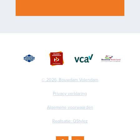
© 2026, Bouwdam Volendam
Privacy verklaring
Algemene voorwaarden
Realisatie: QStylez