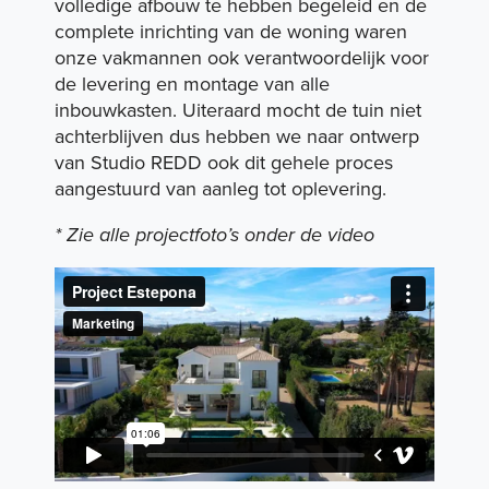
volledige afbouw te hebben begeleid en de
complete inrichting van de woning waren
onze vakmannen ook verantwoordelijk voor
Expertises
de levering en montage van alle
inbouwkasten. Uiteraard mocht de tuin niet
achterblijven dus hebben we naar ontwerp
van
Studio REDD
ook dit gehele proces
Portfolio
aangestuurd van aanleg tot oplevering.
* Zie alle projectfoto’s onder de video
Duurzaamheid
Over ons
Vacatures