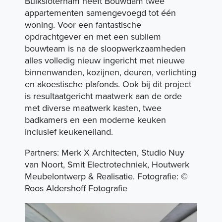
Buiksloterham heeft Bouwdam twee
appartementen samengevoegd tot één
woning. Voor een fantastische
Expertises
opdrachtgever en met een subliem
bouwteam is na de sloopwerkzaamheden
alles volledig nieuw ingericht met nieuwe
binnenwanden, kozijnen, deuren, verlichting
Portfolio
en akoestische plafonds. Ook bij dit project
is resultaatgericht maatwerk aan de orde
met diverse maatwerk kasten, twee
Duurzaamheid
badkamers en een moderne keuken
inclusief keukeneiland.
Partners: Merk X Architecten, Studio Nuy
Over ons
van Noort, Smit Electrotechniek, Houtwerk
Meubelontwerp & Realisatie. Fotografie:
©
Roos Aldershoff Fotografie
Vacatures