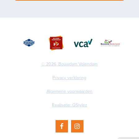
© 2026, Bouwdam Volendam
Privacy verklaring
Algemene voorwaarden
Realisatie: QStylez