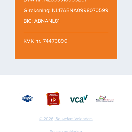
G-rekening: NL17ABNA0998070599
BIC: ABNANL81
KVK nr. 74476890
© 2026, Bouwdam Volendam
Privacy verklaring