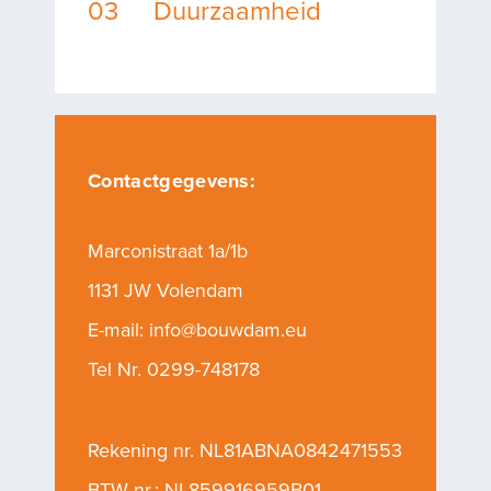
03
Duurzaamheid
Duurzaamheid
Over ons
Contactgegevens:
Marconistraat 1a/1b
Vacatures
1131 JW Volendam
E-mail:
info@bouwdam.eu
Contact
Tel Nr.
0299-748178
Rekening nr. NL81ABNA0842471553
BTW nr.: NL859916959B01