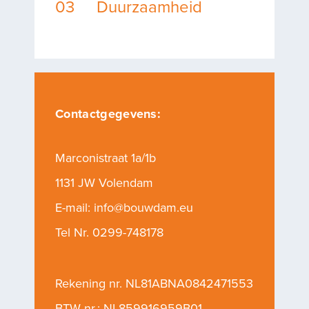
03
Duurzaamheid
Duurzaamheid
Over ons
Contactgegevens:
Marconistraat 1a/1b
Vacatures
1131 JW Volendam
E-mail:
info@bouwdam.eu
Contact
Tel Nr.
0299-748178
Rekening nr. NL81ABNA0842471553
BTW nr.: NL859916959B01