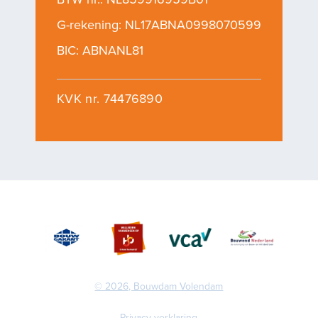
G-rekening: NL17ABNA0998070599
BIC: ABNANL81
KVK nr. 74476890
© 2026, Bouwdam Volendam
Privacy verklaring