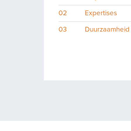
02
Expertises
03
Duurzaamheid
01
02
Projecten
Exp