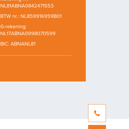
NL81ABNA0842471553
BTW nr.: NL859916959B01
G-rekening:
NL17ABNA0998070599
BIC: ABNANL81
04
heid
Over Ons