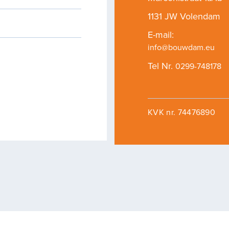
1131 JW Volendam
E-mail:
info@bouwdam.eu
Tel Nr.
0299-748178
03
KVK nr. 74476890
ertises
Duurzaam