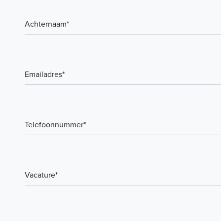
Expertises
Portfolio
Duurzaamheid
Over ons
Vacatures
Contact