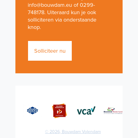
info@bouwdam.eu of
0299-
748178
. Uiteraard kun je ook
solliciteren via onderstaande
knop.
Solliciteer nu
© 2026, Bouwdam Volendam