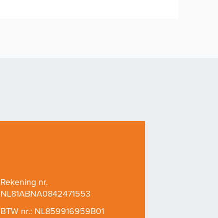
Rekening nr.
04
NL81ABNA0842471553
BTW nr.: NL859916959B01