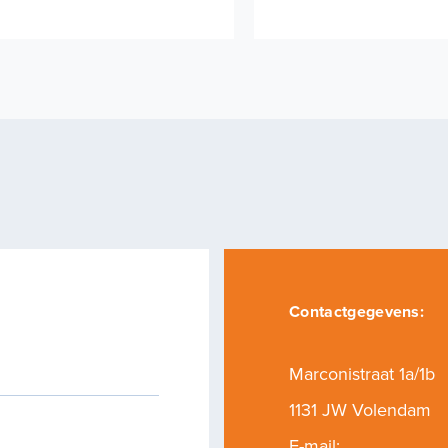
Contactgegevens:
Marconistraat 1a/1b
03
1131 JW Volendam
E-mail: