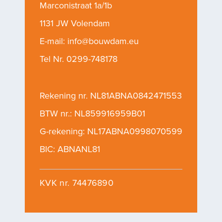
Marconistraat 1a/1b
1131 JW Volendam
E-mail:
info@bouwdam.eu
Tel Nr.
0299-748178
Rekening nr. NL81ABNA0842471553
BTW nr.: NL859916959B01
G-rekening: NL17ABNA0998070599
BIC: ABNANL81
KVK nr. 74476890