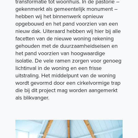
transformatie
tot woonhuis. In de pastorie –
gekenmerkt als gemeentelijk monument –
hebben wij het binnenwerk opnieuw
Expertises
opgebouwd en het pand voorzien van een
nieuw dak. Uiteraard hebben wij hier bij alle
facetten van de nieuwe woning rekening
gehouden met de
duurzaamheidseisen
en
Portfolio
het pand voorzien van hoogwaardige
isolatie. De vele ramen zorgen voor genoeg
lichtinval in de woning en een frisse
Duurzaamheid
uitstraling. Het middelpunt van de woning
wordt gevormd door een cirkelvormige trap
die bij dit project mag worden aangemerkt
als blikvanger.
Over ons
Vacatures