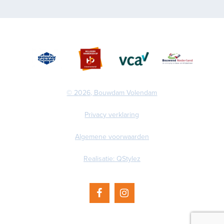
© 2026, Bouwdam Volendam
Privacy verklaring
Algemene voorwaarden
Realisatie: QStylez