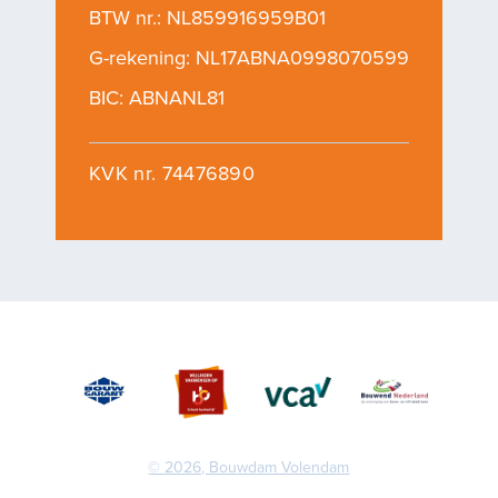
BTW nr.: NL859916959B01
G-rekening: NL17ABNA0998070599
BIC: ABNANL81
KVK nr. 74476890
© 2026, Bouwdam Volendam