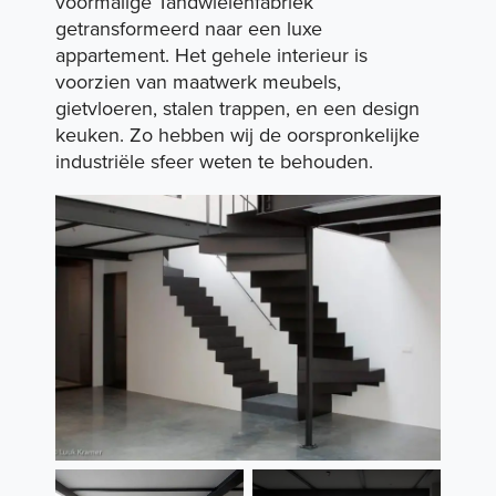
voormalige Tandwielenfabriek
getransformeerd naar een luxe
appartement. Het gehele interieur is
Expertises
voorzien van maatwerk meubels,
gietvloeren, stalen trappen, en een design
keuken. Zo hebben wij de oorspronkelijke
Portfolio
industriële sfeer weten te behouden.
Duurzaamheid
Over ons
Vacatures