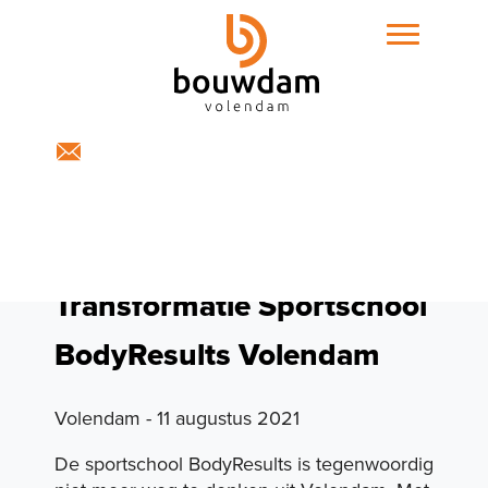
Home
Expertises
Transformatie Sportschool
BodyResults Volendam
Volendam - 11 augustus 2021
Projecten
De sportschool BodyResults is tegenwoordig