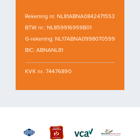
Rekening nr. NL81ABNA0842471553
BTW nr.: NL859916959B01
G-rekening: NL17ABNA0998070599
BIC: ABNANL81
KVK nr. 74476890