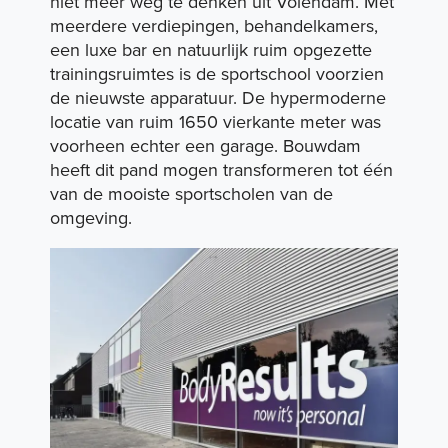
niet meer weg te denken uit Volendam. Met
meerdere verdiepingen, behandelkamers,
een luxe bar en natuurlijk ruim opgezette
Expertises
trainingsruimtes is de sportschool voorzien
de nieuwste apparatuur. De hypermoderne
locatie van ruim 1650 vierkante meter was
Portfolio
voorheen echter een garage. Bouwdam
heeft dit pand mogen
transformeren
tot één
van de mooiste sportscholen van de
omgeving.
Duurzaamheid
Over ons
Vacatures